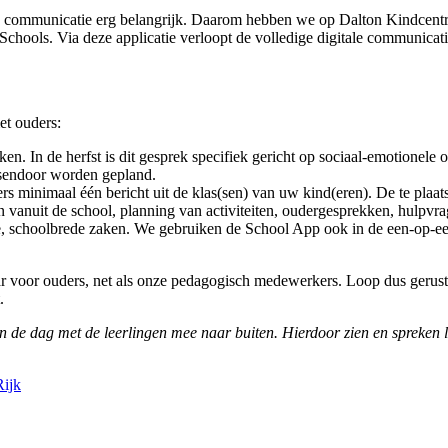
n communicatie erg belangrijk. Daarom hebben we op Dalton Kindcentr
hools. Via deze applicatie verloopt de volledige digitale communicati
et ouders:
en. In de herfst is dit gesprek specifiek gericht op sociaal-emotionele o
ussendoor worden gepland.
ers minimaal één bericht uit de klas(sen) van uw kind(eren). De te pla
ten vanuit de school, planning van activiteiten, oudergesprekken, hul
te, schoolbrede zaken. We gebruiken de School App ook in de een-op-e
aar voor ouders, net als onze pedagogisch medewerkers. Loop dus gerust 
.
an de dag met de leerlingen mee naar buiten. Hierdoor zien en spreken 
Rijk