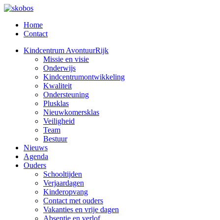
Home
Contact
Kindcentrum AvontuurRijk
Missie en visie
Onderwijs
Kindcentrumontwikkeling
Kwaliteit
Ondersteuning
Plusklas
Nieuwkomersklas
Veiligheid
Team
Bestuur
Nieuws
Agenda
Ouders
Schooltijden
Verjaardagen
Kinderopvang
Contact met ouders
Vakanties en vrije dagen
Absentie en verlof