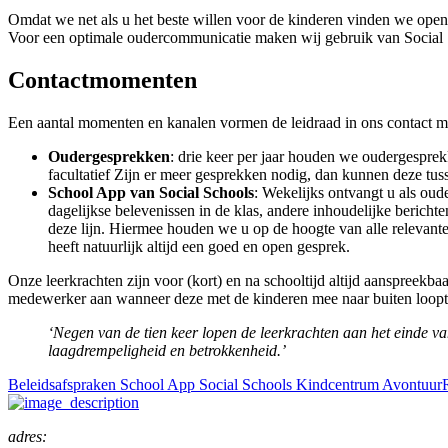
Omdat we net als u het beste willen voor de kinderen vinden we ope
Voor een optimale oudercommunicatie maken wij gebruik van Social Sc
Contactmomenten
Een aantal momenten en kanalen vormen de leidraad in ons contact m
Oudergesprekken
: drie keer per jaar houden we oudergesprekk
facultatief Zijn er meer gesprekken nodig, dan kunnen deze t
School App van Social Schools
: Wekelijks ontvangt u als oud
dagelijkse belevenissen in de klas, andere inhoudelijke berich
deze lijn. Hiermee houden we u op de hoogte van alle relevan
heeft natuurlijk altijd een goed en open gesprek.
Onze leerkrachten zijn voor (kort) en na schooltijd altijd aanspreekb
medewerker aan wanneer deze met de kinderen mee naar buiten loopt
‘Negen van de tien keer lopen de leerkrachten aan het einde v
laagdrempeligheid en betrokkenheid.’
Beleidsafspraken School App Social Schools Kindcentrum Avontuur
adres: