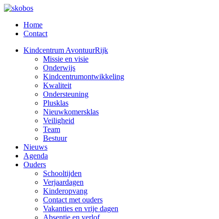
Home
Contact
Kindcentrum AvontuurRijk
Missie en visie
Onderwijs
Kindcentrumontwikkeling
Kwaliteit
Ondersteuning
Plusklas
Nieuwkomersklas
Veiligheid
Team
Bestuur
Nieuws
Agenda
Ouders
Schooltijden
Verjaardagen
Kinderopvang
Contact met ouders
Vakanties en vrije dagen
Absentie en verlof