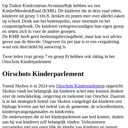
Op Dalton Kindcentrum AvontuurRijk hebben we een
KinderMeedenkRaad (KMR). De kinderen die in deze raad zitten,
kinderen uit groep 5 t/m 8, denken en praten mee over allerlei zaken
op school. Denk aan het buitenspelen, onze moestuin en het
computergebruik. De kinderen vertegenwoordigen hun eigen groep
en zetten zich in voor de andere groepen.
De KMR heeft geen beslissingsbevoegdheid, maar kan wel advies
geven aan de directie. Ongeveer 6x per jaar is er een vergadering
waar een directielid bij aanwezig is.
Twee leden (van groep 7 en groep 8) hebben ook zitting in het
Oirschots Kinderparlement.
Oirschots Kinderparlement
Vanuit Skobos is in 2024 een
Oirschots Kinderparlement
opgericht.
Skobos vindt het belangrijk dat kinderen actief mee kunnen denken
over de ontwikkeling, omgeving en toekomst van Oirschot. Daarom
is in het strategisch beleid van Skobos vastgelegd dat kinderen een
bijdrage leveren aan het beleid van de gemeente, de schoolbesturen,
kinderopvangorganisaties en kindcentra.
De onderwerpen die in het kinderparlement aan bod komen, sluiten
aan bij wat kinderen zelf belangrijk vinden. Volwassenen
verzamelen met een open blik de ideeën van kinderen en nemen