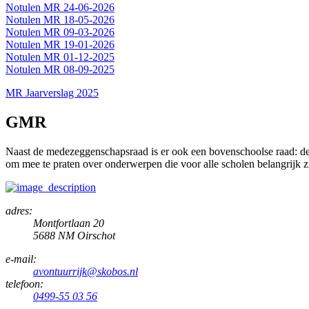
Notulen MR 24-06-2026
Notulen MR 18-05-2026
Notulen MR 09-03-2026
Notulen MR 19-01-2026
Notulen MR 01-12-2025
Notulen MR 08-09-2025
MR Jaarverslag 2025
GMR
Naast de medezeggenschapsraad is er ook een bovenschoolse raad: d
om mee te praten over onderwerpen die voor alle scholen belangrijk 
adres:
Montfortlaan 20
5688 NM Oirschot
e-mail:
avontuurrijk@skobos.nl
telefoon:
0499-55 03 56