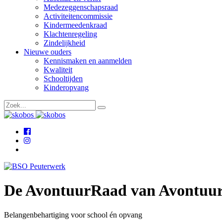
Medezeggenschapsraad
Activiteitencommissie
Kindermeedenkraad
Klachtenregeling
Zindelijkheid
Nieuwe ouders
Kennismaken en aanmelden
Kwaliteit
Schooltijden
Kinderopvang
De AvontuurRaad van Avontuu
Belangenbehartiging voor school én opvang