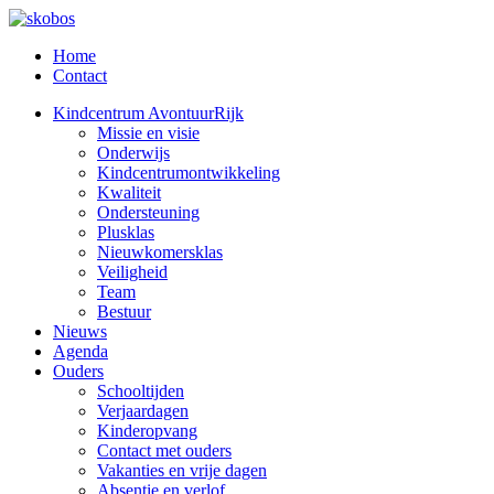
Home
Contact
Kindcentrum AvontuurRijk
Missie en visie
Onderwijs
Kindcentrumontwikkeling
Kwaliteit
Ondersteuning
Plusklas
Nieuwkomersklas
Veiligheid
Team
Bestuur
Nieuws
Agenda
Ouders
Schooltijden
Verjaardagen
Kinderopvang
Contact met ouders
Vakanties en vrije dagen
Absentie en verlof