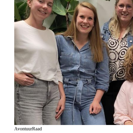
AvontuurRaad