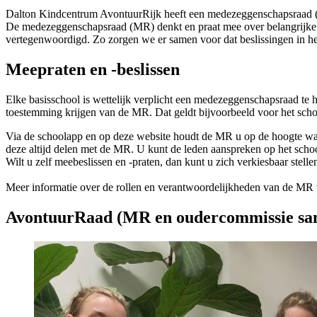
Dalton Kindcentrum AvontuurRijk heeft een medezeggenschapsraad (
De medezeggenschapsraad (MR) denkt en praat mee over belangrijke 
vertegenwoordigd. Zo zorgen we er samen voor dat beslissingen in het
Meepraten en -beslissen
Elke basisschool is wettelijk verplicht een medezeggenschapsraad te 
toestemming krijgen van de MR. Dat geldt bijvoorbeeld voor het schoo
Via de schoolapp en op deze website houdt de MR u op de hoogte waa
deze altijd delen met de MR. U kunt de leden aanspreken op het schoo
Wilt u zelf meebeslissen en -praten, dan kunt u zich verkiesbaar stell
Meer informatie over de rollen en verantwoordelijkheden van de MR 
AvontuurRaad (MR en oudercommissie sa