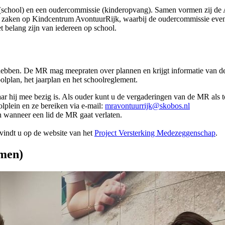
school) en een oudercommissie (kinderopvang). Samen vormen zij de
zaken op Kindcentrum AvontuurRijk, waarbij de oudercommissie event
 belang zijn van iedereen op school.
hebben. De MR mag meepraten over plannen en krijgt informatie van de 
lplan, het jaarplan en het schoolreglement.
r hij mee bezig is. Als ouder kunt u de vergaderingen van de MR als 
lplein en ze bereiken via e-mail:
mravontuurrijk@skobos.nl
en wanneer een lid de MR gaat verlaten.
vindt u op de website van het
Project Versterking Medezeggenschap
.
men)