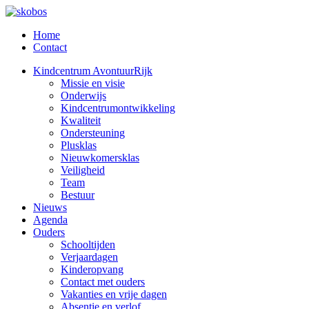
Home
Contact
Kindcentrum AvontuurRijk
Missie en visie
Onderwijs
Kindcentrumontwikkeling
Kwaliteit
Ondersteuning
Plusklas
Nieuwkomersklas
Veiligheid
Team
Bestuur
Nieuws
Agenda
Ouders
Schooltijden
Verjaardagen
Kinderopvang
Contact met ouders
Vakanties en vrije dagen
Absentie en verlof