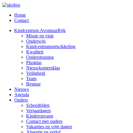
Home
Contact
Kindcentrum AvontuurRijk
Missie en visie
Onderwijs
Kindcentrumontwikkeling
Kwaliteit
Ondersteuning
Plusklas
Nieuwkomersklas
Veiligheid
Team
Bestuur
Nieuws
Agenda
Ouders
Schooltijden
Verjaardagen
Kinderopvang
Contact met ouders
Vakanties en vrije dagen
Absentie en verlof