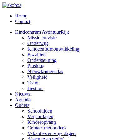
Home
Contact
Kindcentrum AvontuurRijk
Missie en visie
Onderwijs
Kindcentrumontwikkeling
Kwaliteit
Ondersteuning
Plusklas
Nieuwkomersklas
Veiligheid
Team
Bestuur
Nieuws
Agenda
Ouders
Schooltijden
Verjaardagen
Kinderopvang
Contact met ouders
Vakanties en vrije dagen
Absentie en verlof