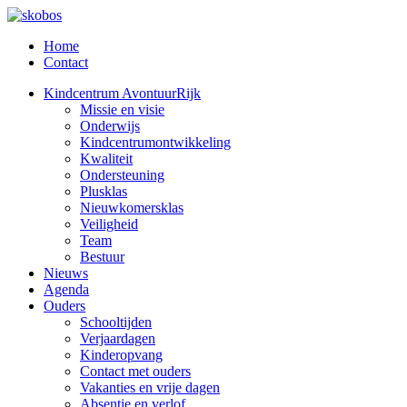
Home
Contact
Kindcentrum AvontuurRijk
Missie en visie
Onderwijs
Kindcentrumontwikkeling
Kwaliteit
Ondersteuning
Plusklas
Nieuwkomersklas
Veiligheid
Team
Bestuur
Nieuws
Agenda
Ouders
Schooltijden
Verjaardagen
Kinderopvang
Contact met ouders
Vakanties en vrije dagen
Absentie en verlof