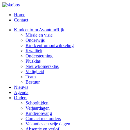
Home
Contact
Kindcentrum AvontuurRijk
Missie en visie
Onderwijs
Kindcentrumontwikkeling
Kwaliteit
Ondersteuning
Plusklas
Nieuwkomersklas
Veiligheid
Team
Bestuur
Nieuws
Agenda
Ouders
Schooltijden
Verjaardagen
Kinderopvang
Contact met ouders
Vakanties en vrije dagen
Absentie en verlof