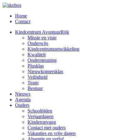
Home
Contact
Kindcentrum AvontuurRijk
Missie en visie
Onderwijs
Kindcentrumontwikkeling
Kwaliteit
Ondersteuning
Plusklas
Nieuwkomersklas
Veiligheid
Team
Bestuur
Nieuws
Agenda
Ouders
Schooltijden
Verjaardagen
Kinderopvang
Contact met ouders
Vakanties en vrije dagen
Absentie en verlof