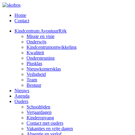
Home
Contact
Kindcentrum AvontuurRijk
Missie en visie
Onderwijs
Kindcentrumontwikkeling
Kwaliteit
Ondersteuning
Plusklas
Nieuwkomersklas
Veiligheid
Team
Bestuur
Nieuws
Agenda
Ouders
Schooltijden
Verjaardagen
Kinderopvang
Contact met ouders
Vakanties en vrije dagen
Absentie en verlof