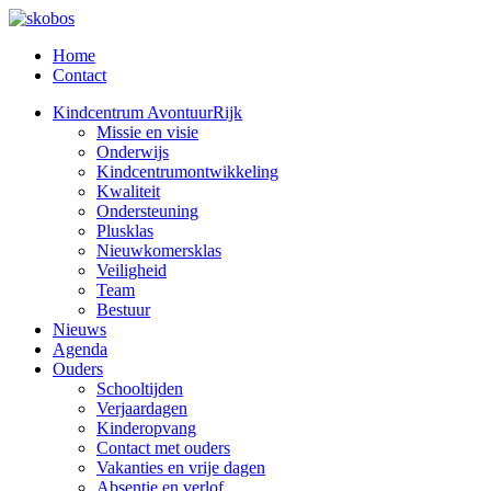
Home
Contact
Kindcentrum AvontuurRijk
Missie en visie
Onderwijs
Kindcentrumontwikkeling
Kwaliteit
Ondersteuning
Plusklas
Nieuwkomersklas
Veiligheid
Team
Bestuur
Nieuws
Agenda
Ouders
Schooltijden
Verjaardagen
Kinderopvang
Contact met ouders
Vakanties en vrije dagen
Absentie en verlof