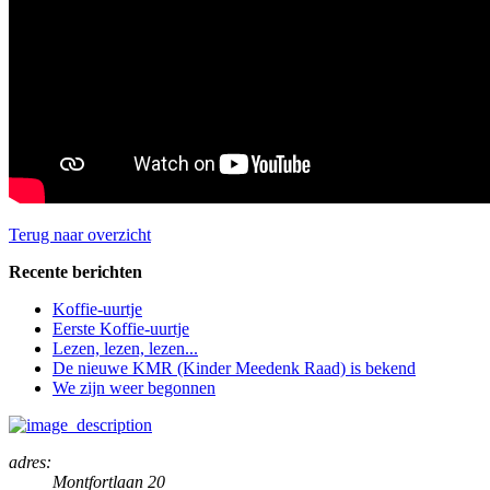
Terug naar overzicht
Recente berichten
Koffie-uurtje
Eerste Koffie-uurtje
Lezen, lezen, lezen...
De nieuwe KMR (Kinder Meedenk Raad) is bekend
We zijn weer begonnen
adres:
Montfortlaan 20