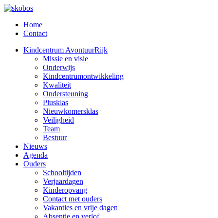
Home
Contact
Kindcentrum AvontuurRijk
Missie en visie
Onderwijs
Kindcentrumontwikkeling
Kwaliteit
Ondersteuning
Plusklas
Nieuwkomersklas
Veiligheid
Team
Bestuur
Nieuws
Agenda
Ouders
Schooltijden
Verjaardagen
Kinderopvang
Contact met ouders
Vakanties en vrije dagen
Absentie en verlof