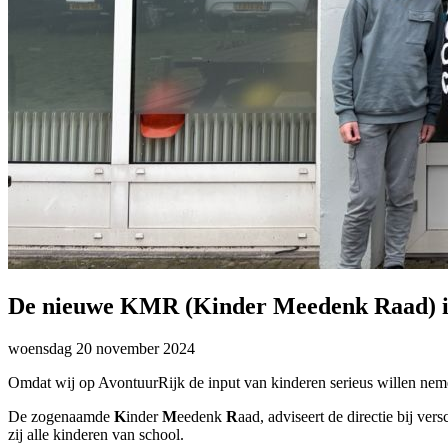
De nieuwe KMR (Kinder Meedenk Raad) i
woensdag
20 november 2024
Omdat wij op AvontuurRijk de input van kinderen serieus willen nem
De zogenaamde
K
inder
M
eedenk
R
aad, adviseert de directie bij ve
zij alle kinderen van school.