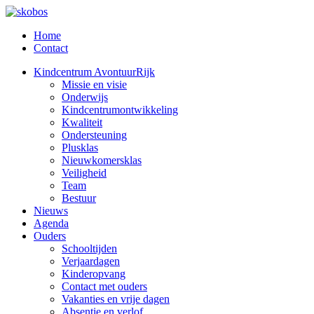
Home
Contact
Kindcentrum AvontuurRijk
Missie en visie
Onderwijs
Kindcentrumontwikkeling
Kwaliteit
Ondersteuning
Plusklas
Nieuwkomersklas
Veiligheid
Team
Bestuur
Nieuws
Agenda
Ouders
Schooltijden
Verjaardagen
Kinderopvang
Contact met ouders
Vakanties en vrije dagen
Absentie en verlof