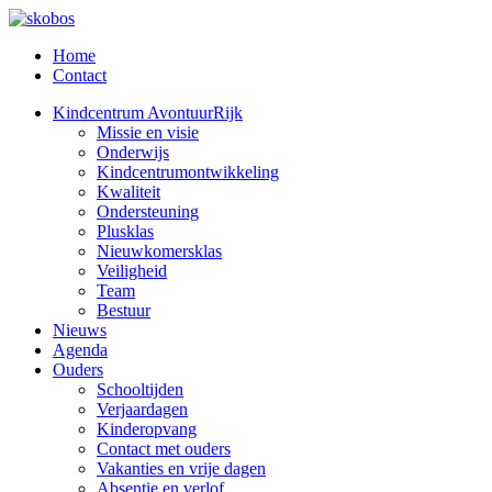
Home
Contact
Kindcentrum AvontuurRijk
Missie en visie
Onderwijs
Kindcentrumontwikkeling
Kwaliteit
Ondersteuning
Plusklas
Nieuwkomersklas
Veiligheid
Team
Bestuur
Nieuws
Agenda
Ouders
Schooltijden
Verjaardagen
Kinderopvang
Contact met ouders
Vakanties en vrije dagen
Absentie en verlof